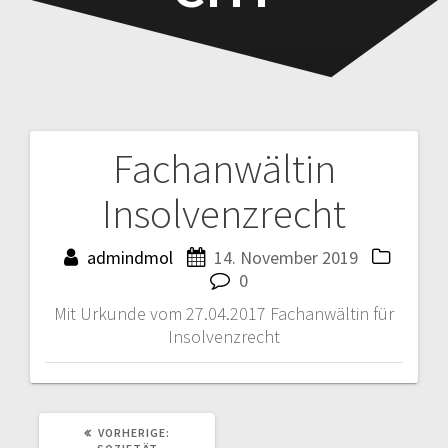
Fachanwältin
Beitragsnavigation
Insolvenzrecht
admindmol
14. November 2019
0
Mit Urkunde vom 27.04.2017 Fachanwältin für
Insolvenzrecht
VORHERIGER
VORHERIGE:
BEITRAG: