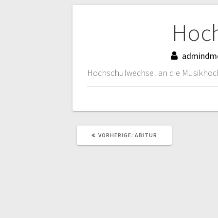
Beitragsnaviga
Hoch
admindm
Hochschulwechsel an die Musikho
VORHERIGER
VORHERIGE:
ABITUR
BEITRAG: