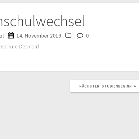
tion
schulwechsel
ol
14. November 2019
0
chschule Detmold
NÄCHSTER
NÄCHSTER:
STUDIENBEGINN
BEITRAG: